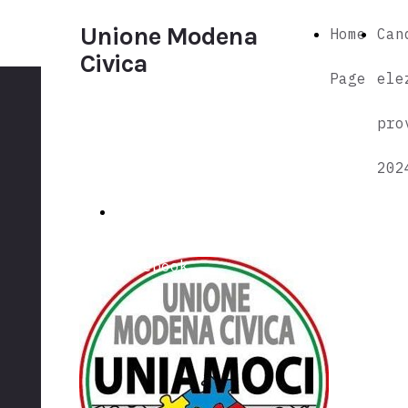
Unione Modena
Home
Can
Civica
Page
ele
Unione Modena
Civica
pro
202
seguici anche su
Facebook